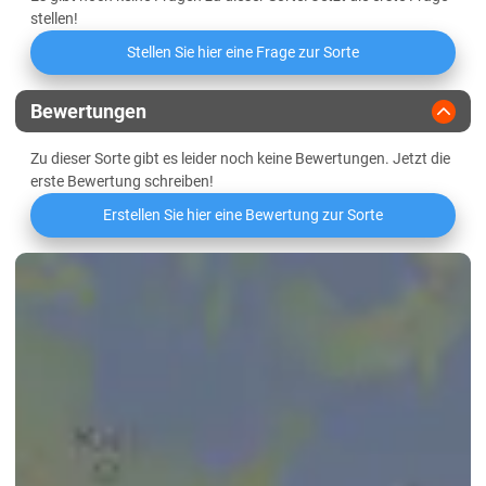
Marschböden
Friabilimeterwert
stellen!
Sandböden Geest
Stellen Sie hier eine Frage zur Sorte
Viskosität
Thüringen
Bewertungen
Lössböden Mitte/Ost
Beta-Glucan-Gehalt
Verwitterungsstandorte Südost
Zu dieser Sorte gibt es leider noch keine Bewertungen. Jetzt die
erste Bewertung schreiben!
Erstellen Sie hier eine Bewertung zur Sorte