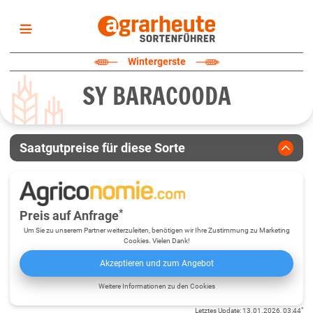
Startseite
Wintergerste
Sortenliste
SY BARACOODA
Fruchtarten
Züchter
Erklärungen
Saatgutpreise für diese Sorte
Newsletter
*
Preis auf Anfrage
Um Sie zu unserem Partner weiterzuleiten, benötigen wir Ihre Zustimmung zu Marketing
Cookies. Vielen Dank!
Akzeptieren und zum Angebot
Weitere Informationen zu den Cookies
*
Letztes Update
:
13.01.2026, 03:44