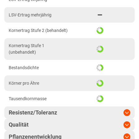
Hessen gesamt
LSV-Ertrag mehrjährig
Mecklenburg-Vorpommern
Diluvialstandorte Nord
Kornertrag Stufe 2 (behandelt)
Niedersachsen
Kornertrag Stufe 1
Höhenlagen Mitte/West
(unbehandelt)
Lehmböden Nordwest
Bestandsdichte
Lehmböden Südhannover
Marschböden
Körner pro Ähre
Sandböden Nordhannover
Tausendkornmasse
Sandböden Nordwest
Nordrhein-Westfalen
Resistenz/Toleranz
Höhenlagen Mitte/West
Qualität
Mehltau
Lehmböden Nordwest
Pflanzenentwicklung
Marktwareanteil