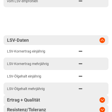
vom LSV empfohlen
2021
Bayern
Fränkische Platten/Jura
Tertiärhügelland/Gäu
Verwitterungsstandorte Südost
Brandenburg
LSV-Daten
Diluvial-Süd-Standorte
LSV-Kornertrag einjährig
Hessen
LSV-Kornertrag mehrjährig
Hessen gesamt
Mecklenburg-Vorpommern
LSV-Ölgehalt einjährig
Diluvial-Nord-Standorte
LSV-Ölgehalt mehrjährig
Niedersachsen
Höhenlagen Mitte/West
Ertrag + Qualität
Lehmböden
Resistenz/Toleranz
Tausendkornmasse