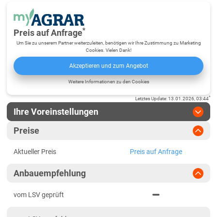
*
Preis auf Anfrage
Um Sie zu unserem Partner weiterzuleiten, benötigen wir Ihre Zustimmung zu Marketing
Cookies. Vielen Dank!
Akzeptieren und zum Angebot
Weitere Informationen zu den Cookies
*
Letztes Update
:
13.01.2026, 03:44
Ihre Voreinstellungen
Region
:
bitte auswählen
Preise
Baden-Württemberg
Jahr
:
Aktuellste Daten
Aktueller Preis
Preis auf Anfrage
Aktuellste Daten
Fränkische Platten/Jura
Ergebnis teilen
Anbauempfehlung
Link teilen
2024
Höhenlagen Südwest
PDF drucken
2023
Mittellagen Südwest
vom LSV geprüft
2022
Tertiärhügelland/Gäu