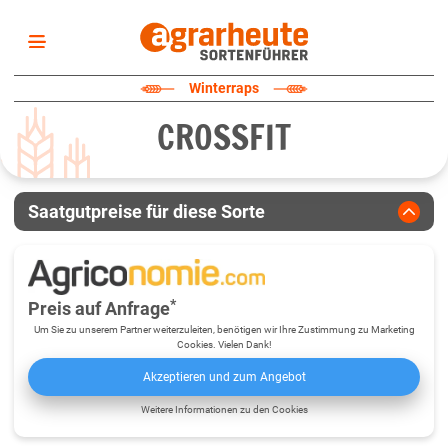
Startseite
Winterraps
Sortenliste
CROSSFIT
Fruchtarten
Züchter
Erklärungen
Saatgutpreise für diese Sorte
Newsletter
*
Preis auf Anfrage
Um Sie zu unserem Partner weiterzuleiten, benötigen wir Ihre Zustimmung zu Marketing
Cookies. Vielen Dank!
Akzeptieren und zum Angebot
Weitere Informationen zu den Cookies