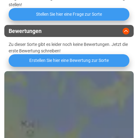
Lössböden Mitte/Ost
stellen!
Schleswig-Holstein
Stellen Sie hier eine Frage zur Sorte
Geest
Bewertungen
Marsch
Zu dieser Sorte gibt es leider noch keine Bewertungen. Jetzt die
Östliches Hügelland
erste Bewertung schreiben!
Thüringen
Erstellen Sie hier eine Bewertung zur Sorte
Lössböden Mitte/Ost
Verwitterungsstandorte Südost