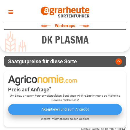
Startseite
Winterraps
Sortenliste
DK PLASMA
Fruchtarten
Züchter
Erklärungen
Saatgutpreise für diese Sorte
Newsletter
*
Preis auf Anfrage
Um Sie zu unserem Partner weiterzuleiten, benötigen wir Ihre Zustimmung zu Marketing
Cookies. Vielen Dank!
Akzeptieren und zum Angebot
Weitere Informationen zu den Cookies
*
Letztes Update
:
13.01.2026, 03:44