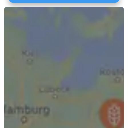
Lössböden Mitte/Ost
Verwitterungsstandorte Südost