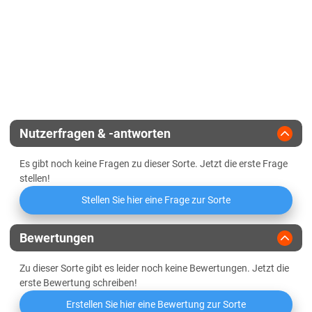
Zulassungsjahr
2021
Rheinland-Pfalz
Reife
mittel
Rohproteingehalt
Rheinland-Pfalz gesamt
Landesanstalt
Sachsen
Pflanzenlänge
mittel bis lang
Glucosinolatgehalt
Züchter
Bayer Dekalb
Lössböden Mitte/Ost
Standfestigkeit
Verwitterungsstandorte Südost
Sachsen-Anhalt
Nutzerfragen & -antworten
Diluvial-Süd-Standorte
Es gibt noch keine Fragen zu dieser Sorte. Jetzt die erste Frage
Lössböden Mitte/Ost
stellen!
Schleswig-Holstein
Stellen Sie hier eine Frage zur Sorte
Geest
Bewertungen
Marsch
Zu dieser Sorte gibt es leider noch keine Bewertungen. Jetzt die
Östliches Hügelland
erste Bewertung schreiben!
Thüringen
Erstellen Sie hier eine Bewertung zur Sorte