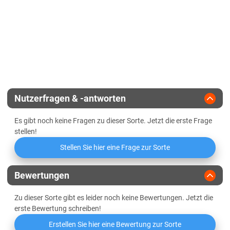
Zulassungsjahr
2016
Rheinland-Pfalz
Reife
Rohproteingehalt
Rheinland-Pfalz gesamt
Landesanstalt
Sachsen
Pflanzenlänge
Glucosinolatgehalt
Züchter
Rapool
Lössböden Mitte/Ost
Standfestigkeit
Verwitterungsstandorte Südost
Sachsen-Anhalt
Nutzerfragen & -antworten
Diluvial-Süd-Standorte
Es gibt noch keine Fragen zu dieser Sorte. Jetzt die erste Frage
Lössböden Mitte/Ost
stellen!
Schleswig-Holstein
Stellen Sie hier eine Frage zur Sorte
Geest
Bewertungen
Marsch
Zu dieser Sorte gibt es leider noch keine Bewertungen. Jetzt die
Östliches Hügelland
erste Bewertung schreiben!
Thüringen
Erstellen Sie hier eine Bewertung zur Sorte