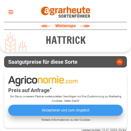
Startseite
Winterraps
Sortenliste
HATTRICK
Fruchtarten
Züchter
Erklärungen
Saatgutpreise für diese Sorte
Newsletter
*
Preis auf Anfrage
Um Sie zu unserem Partner weiterzuleiten, benötigen wir Ihre Zustimmung zu Marketing
Cookies. Vielen Dank!
Akzeptieren und zum Angebot
Weitere Informationen zu den Cookies
*
Letztes Update
:
13.01.2026, 03:44