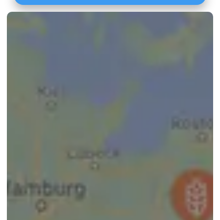
Lössböden Mitte/Ost
Verwitterungsstandorte Südost