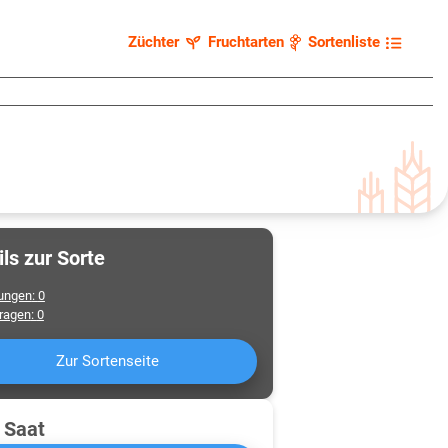
Züchter
Fruchtarten
Sortenliste
ils zur Sorte
ungen
:
0
fragen
:
0
Zur Sortenseite
 Saat