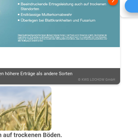
en höhere Erträge als andere Sorten
©
KWS LOCHOW GmbH
 auf trockenen Böden.