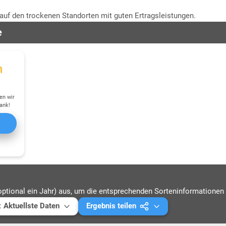
f den trockenen Standorten mit guten Ertragsleistungen.
e
en wir
ank!
optional ein Jahr) aus, um die entsprechenden Sorteninformationen 
:
Aktuellste Daten
Ergebnis teilen
ellste Daten
Mail versenden