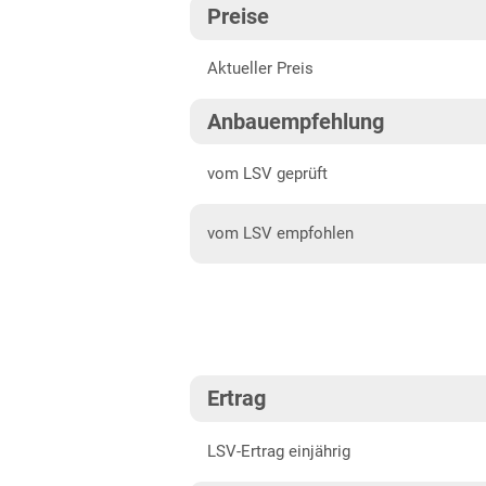
Preise
Baden-Württemberg gesamt
202
Aktueller Preis
Bayern
202
Bayern gesamt
202
Anbauempfehlung
Brandenburg
202
vom LSV geprüft
Diluvialstandorte Süd
vom LSV empfohlen
Hessen
Hessen gesamt
Mecklenburg-Vorpommern
Diluvialböden Nord
Ertrag
Niedersachsen
Lehmböden
LSV-Ertrag einjährig
Sandböden Nord