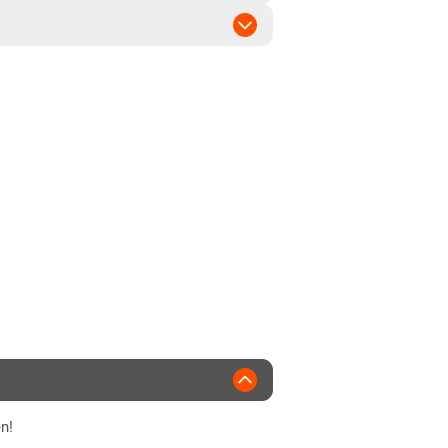
mittel
mittel
ridsorte
500 ha
2017
WS Saat
n!