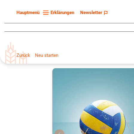
Erklärungen
Newsletter
Hauptmenü
Startseite
Sortenliste
Fruchtarten
Zurück
Neu starten
Züchter
Erklärungen
Newsletter