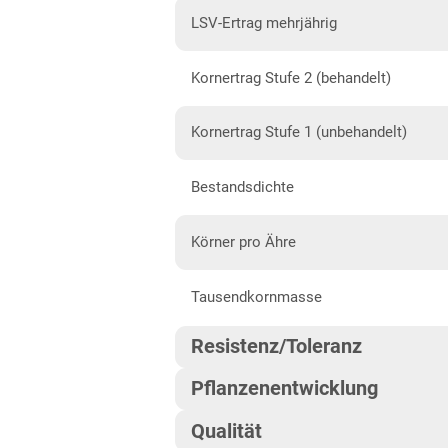
LSV-Ertrag mehrjährig
Sandböden Nordwest
Nordrhein-Westfalen
Kornertrag Stufe 2 (behandelt)
Löss, Lehm und Höhenlagen
Kornertrag Stufe 1 (unbehandelt)
Sandböden Nordwest
Rheinland-Pfalz
Bestandsdichte
Rheinland-Pfalz gesamt
Körner pro Ähre
Sachsen
Diluvialstandorte Süd
Tausendkornmasse
Lössböden Mitte/Ost
Resistenz/Toleranz
Verwitterungsstandorte
Pflanzenentwicklung
Südost
Mehltau
Sachsen-Anhalt
Qualität
Reife