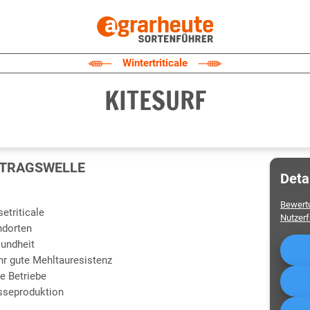
Wintertriticale
KITESURF
ERTRAGSWELLE
Deta
Bewert
etriticale
Nutzer
ndorten
sundheit
hr gute Mehltauresistenz
de Betriebe
asseproduktion