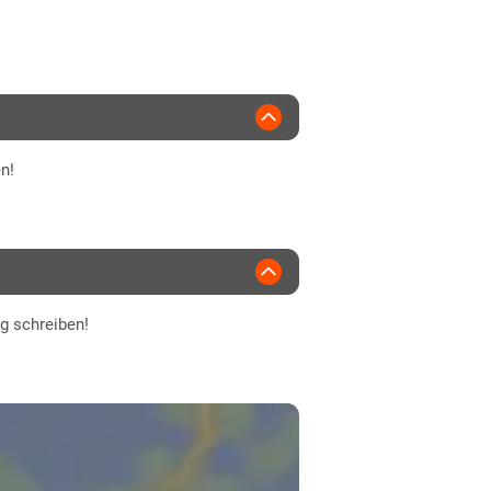
ptsaaten
n!
ng schreiben!