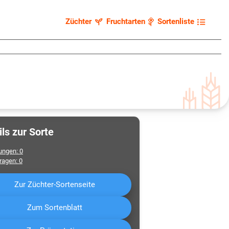
Züchter
Fruchtarten
Sortenliste
ils zur Sorte
ungen
:
0
fragen
:
0
Zur Züchter-Sortenseite
Zum Sortenblatt