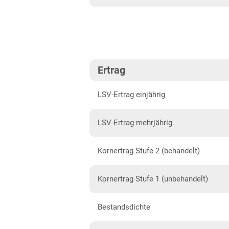
Südost
Brandenburg
Diluvialstandorte Süd
Hessen
Ertrag
Hessen gesamt
LSV-Ertrag einjährig
Mecklenburg-Vorpommern
Diluvialstandorte Nord
LSV-Ertrag mehrjährig
Niedersachsen
Kornertrag Stufe 2 (behandelt)
Höhenlagen Mitte/West
Lehmböden West
Kornertrag Stufe 1 (unbehandelt)
Sandböden Nord
Bestandsdichte
Sandböden Nordwest