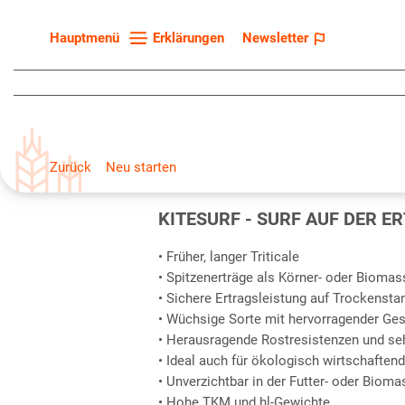
Erklärungen
Newsletter
Hauptmenü
Startseite
Sortenliste
Fruchtarten
Zurück
Neu starten
Züchter
Erklärungen
KITESURF - SURF AUF DER 
Newsletter
• Früher, langer Triticale
• Spitzenerträge als Körner- oder Biomass
• Sichere Ertragsleistung auf Trockensta
• Wüchsige Sorte mit hervorragender Ge
• Herausragende Rostresistenzen und se
• Ideal auch für ökologisch wirtschaften
• Unverzichtbar in der Futter- oder Biom
• Hohe TKM und hl-Gewichte