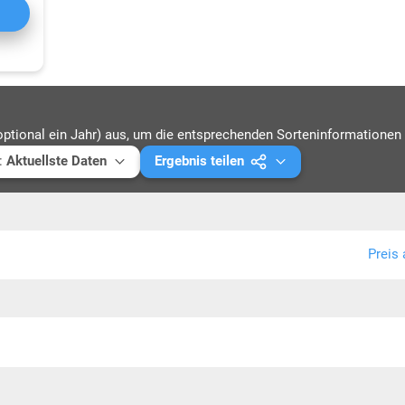
Gro
Sac
optional ein Jahr) aus, um die entsprechenden Sorteninformationen 
:
Aktuellste Daten
Ergebnis teilen
ellste Daten
Mail versenden
4
Link kopieren
Preis 
3
PDF drucken
2
1