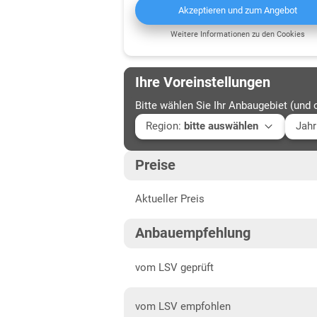
Akzeptieren und zum Angebot
Weitere Informationen zu den Cookies
Ihre Voreinstellungen
Bitte wählen Sie Ihr Anbaugebiet (und 
Region
:
bitte auswählen
Jahr
Baden-Württemberg
Aktu
Preise
Mittellagen Südwest
202
Aktueller Preis
Bayern
202
Fränkische Platten
202
Anbauempfehlung
Jura/Hügelland
202
vom LSV geprüft
Tertiärhügelland/Gäu
vom LSV empfohlen
Verwitterungsstandorte