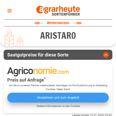
Startseite
Winterweizen
Sortenliste
ARISTARO
Fruchtarten
Züchter
Erklärungen
Saatgutpreise für diese Sorte
Newsletter
*
Preis auf Anfrage
Um Sie zu unserem Partner weiterzuleiten, benötigen wir Ihre Zustimmung zu Marketing
Cookies. Vielen Dank!
Akzeptieren und zum Angebot
Weitere Informationen zu den Cookies
*
Letztes Update
:
13.01.2026, 03:44