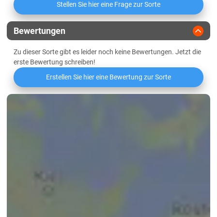
Sachsen-Anhalt
Stellen Sie hier eine Frage zur Sorte
Proteineffizienz
Diluvial-Süd-Standorte
Griffigkeit
Bewertungen
Lössböden Mitte/Ost
Zu dieser Sorte gibt es leider noch keine Bewertungen. Jetzt die
Schleswig-Holstein
Wasseraufnahme
erste Bewertung schreiben!
Geest
Erstellen Sie hier eine Bewertung zur Sorte
Niedrige Mineralstoffwertzahl
Marsch
Östliches Hügelland
Mehlausbeute Type 550
Thüringen
Volumenausbeute
Lössböden Mitte/Ost
Elastizität des Teigs
Verwitterungsstandorte Südost
Oberflächenbeschaffenheit des
Teigs