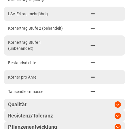
Brandenburg
LSV-Ertrag mehrjährig
Diluvial-Süd-Standorte
Hessen
Kornertrag Stufe 2 (behandelt)
Hessen
Kornertrag Stufe 1
Mecklenburg-Vorpommern
(unbehandelt)
Diluvial-Nord-Standorte
Bestandsdichte
Niedersachsen
Höhenlagen Mitte/West
Körner pro Ähre
Lehmböden Nordwest
Tausendkornmasse
Lehmböden Südhannover
Marsch
Qualität
Sandböden Nordhannover
Resistenz/Toleranz
Qualitätsgruppe
E
Sandböden Nordwest
Pflanzenentwicklung
Blattseptoria