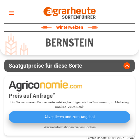
Startseite
Winterweizen
Sortenliste
BERNSTEIN
Fruchtarten
Züchter
Erklärungen
Saatgutpreise für diese Sorte
Newsletter
*
Preis auf Anfrage
Um Sie zu unserem Partner weiterzuleiten, benötigen wir Ihre Zustimmung zu Marketing
Cookies. Vielen Dank!
Akzeptieren und zum Angebot
Weitere Informationen zu den Cookies
*
Letztes Update
:
13.01.2026, 03:44