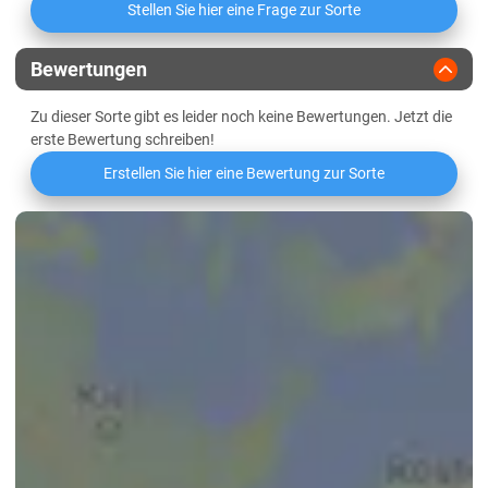
Sachsen-Anhalt
Stellen Sie hier eine Frage zur Sorte
Proteineffizienz
Diluvial-Süd-Standorte
Griffigkeit
Bewertungen
Lössböden Mitte/Ost
Zu dieser Sorte gibt es leider noch keine Bewertungen. Jetzt die
Schleswig-Holstein
Wasseraufnahme
erste Bewertung schreiben!
Geest
Erstellen Sie hier eine Bewertung zur Sorte
Niedrige Mineralstoffwertzahl
Marsch
Östliches Hügelland
Mehlausbeute Type 550
Thüringen
Volumenausbeute
Lössböden Mitte/Ost
Elastizität des Teigs
normal
Verwitterungsstandorte Südost
Oberflächenbeschaffenheit des
etwas feucht
Teigs