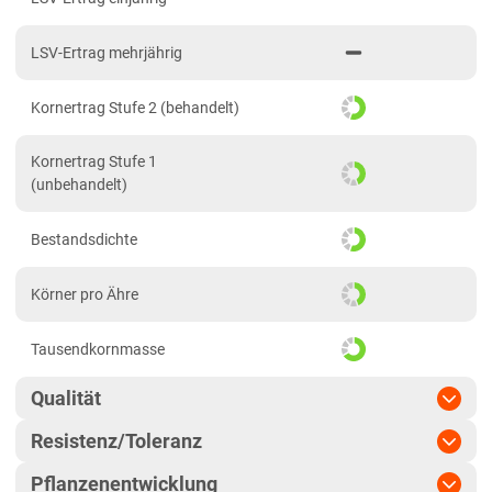
Brandenburg
LSV-Ertrag mehrjährig
Diluvial-Süd-Standorte
Hessen
Kornertrag Stufe 2 (behandelt)
Hessen
Kornertrag Stufe 1
Mecklenburg-Vorpommern
(unbehandelt)
Diluvial-Nord-Standorte
Bestandsdichte
Niedersachsen
Höhenlagen Mitte/West
Körner pro Ähre
Lehmböden Nordwest
Tausendkornmasse
Lehmböden Südhannover
Marsch
Qualität
Sandböden Nordhannover
Resistenz/Toleranz
Qualitätsgruppe
E
Sandböden Nordwest
Pflanzenentwicklung
Blattseptoria