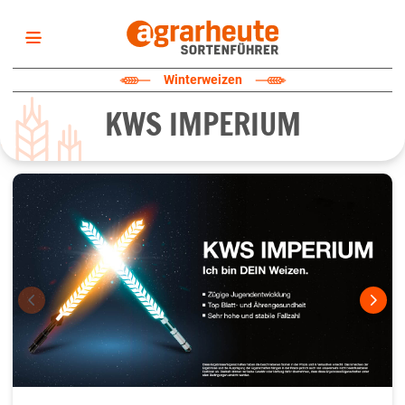
Startseite
Winterweizen
Sortenliste
KWS IMPERIUM
Fruchtarten
Züchter
Erklärungen
Newsletter