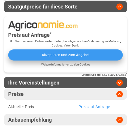
Saatgutpreise für diese Sorte
*
Preis auf Anfrage
Um Sie zu unserem Partner weiterzuleiten, benötigen wir Ihre Zustimmung zu Marketing
Cookies. Vielen Dank!
Akzeptieren und zum Angebot
Weitere Informationen zu den Cookies
*
Letztes Update
:
13.01.2026, 03:44
Ihre Voreinstellungen
Region
:
bitte auswählen
Preise
Baden-Württemberg
Jahr
:
Aktuellste Daten
Aktueller Preis
Preis auf Anfrage
Aktuellste Daten
Fränkische Platten
Ergebnis teilen
Anbauempfehlung
Link teilen
2025
Höhenlagen Südwest