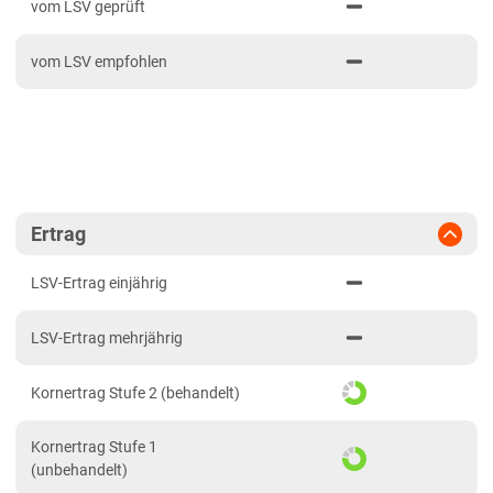
PDF drucken
2024
Mittellagen Südwest
vom LSV geprüft
2023
Tertiärhügelland/Gäu
vom LSV empfohlen
2022
Wärmelagen Südwest
2021
Bayern
2020
Fränkische Platten
Jura/Hügelland
Tertiärhügelland/Gäu
Ertrag
Verwitterungsstandorte Südost
LSV-Ertrag einjährig
Brandenburg
LSV-Ertrag mehrjährig
Diluvial-Süd-Standorte
Hessen
Kornertrag Stufe 2 (behandelt)
Hessen
Kornertrag Stufe 1
Mecklenburg-Vorpommern
(unbehandelt)
Diluvial-Nord-Standorte