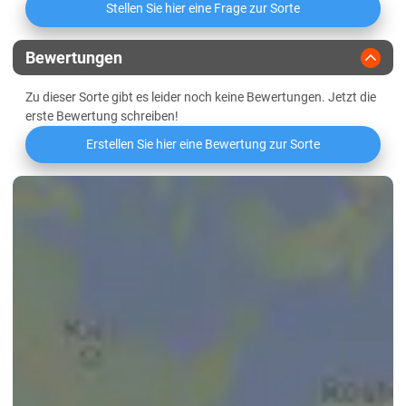
Sachsen-Anhalt
Stellen Sie hier eine Frage zur Sorte
Proteineffizienz
Diluvial-Süd-Standorte
Griffigkeit
Bewertungen
Lössböden Mitte/Ost
Zu dieser Sorte gibt es leider noch keine Bewertungen. Jetzt die
Schleswig-Holstein
Wasseraufnahme
erste Bewertung schreiben!
Geest
Erstellen Sie hier eine Bewertung zur Sorte
Niedrige Mineralstoffwertzahl
Marsch
Östliches Hügelland
Mehlausbeute Type 550
Thüringen
Volumenausbeute
Lössböden Mitte/Ost
Elastizität des Teigs
normal
Verwitterungsstandorte Südost
Oberflächenbeschaffenheit des
etwas feucht
Teigs