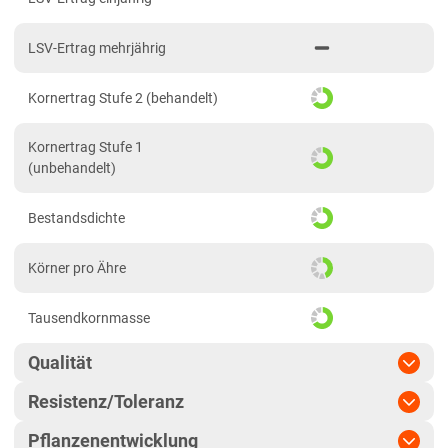
Brandenburg
LSV-Ertrag mehrjährig
Diluvial-Süd-Standorte
Hessen
Kornertrag Stufe 2 (behandelt)
Hessen
Kornertrag Stufe 1
Mecklenburg-Vorpommern
(unbehandelt)
Diluvial-Nord-Standorte
Bestandsdichte
Niedersachsen
Höhenlagen Mitte/West
Körner pro Ähre
Lehmböden Nordwest
Tausendkornmasse
Lehmböden Südhannover
Marsch
Qualität
Sandböden Nordhannover
Resistenz/Toleranz
Qualitätsgruppe
A
Sandböden Nordwest
Pflanzenentwicklung
Blattseptoria