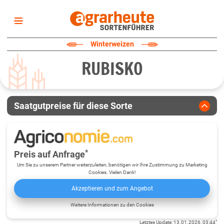
Startseite
Winterweizen
Sortenliste
RUBISKO
Fruchtarten
Züchter
Erklärungen
Saatgutpreise für diese Sorte
Newsletter
*
Preis auf Anfrage
Um Sie zu unserem Partner weiterzuleiten, benötigen wir Ihre Zustimmung zu Marketing
Cookies. Vielen Dank!
Akzeptieren und zum Angebot
Weitere Informationen zu den Cookies
*
Letztes Update
:
13.01.2026, 03:44