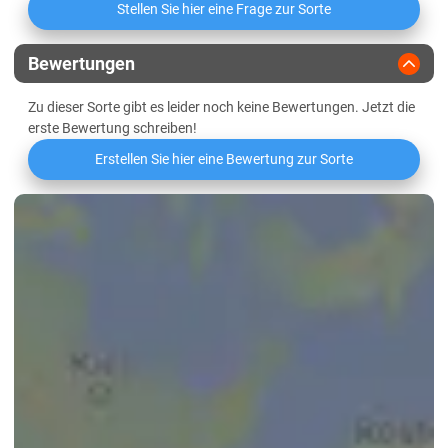
Sachsen-Anhalt
Stellen Sie hier eine Frage zur Sorte
Proteineffizienz
Diluvial-Süd-Standorte
Griffigkeit
Bewertungen
Lössböden Mitte/Ost
Zu dieser Sorte gibt es leider noch keine Bewertungen. Jetzt die
Schleswig-Holstein
Wasseraufnahme
erste Bewertung schreiben!
Geest
Erstellen Sie hier eine Bewertung zur Sorte
Niedrige Mineralstoffwertzahl
Marsch
Östliches Hügelland
Mehlausbeute Type 550
Thüringen
Volumenausbeute
Lössböden Mitte/Ost
Elastizität des Teigs
Verwitterungsstandorte Südost
Oberflächenbeschaffenheit des
Teigs