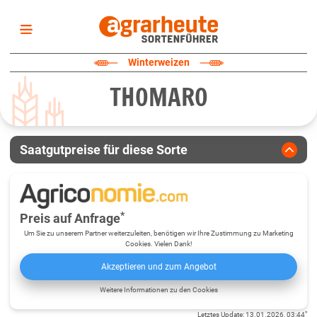
Startseite
Winterweizen
Sortenliste
THOMARO
Fruchtarten
Züchter
Erklärungen
Saatgutpreise für diese Sorte
Newsletter
*
Preis auf Anfrage
Um Sie zu unserem Partner weiterzuleiten, benötigen wir Ihre Zustimmung zu Marketing
Cookies. Vielen Dank!
Akzeptieren und zum Angebot
Weitere Informationen zu den Cookies
*
Letztes Update
:
13.01.2026, 03:44