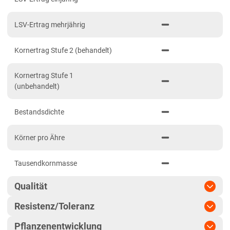
Brandenburg
LSV-Ertrag mehrjährig
Diluvial-Süd-Standorte
Hessen
Kornertrag Stufe 2 (behandelt)
Hessen
Kornertrag Stufe 1
Mecklenburg-Vorpommern
(unbehandelt)
Diluvial-Nord-Standorte
Bestandsdichte
Niedersachsen
Höhenlagen Mitte/West
Körner pro Ähre
Lehmböden Nordwest
Tausendkornmasse
Lehmböden Südhannover
Marsch
Qualität
Sandböden Nordhannover
Resistenz/Toleranz
Qualitätsgruppe
E
Sandböden Nordwest
Pflanzenentwicklung
Blattseptoria