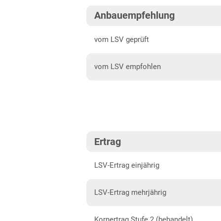
Mittellagen Südwest
202
Anbauempfehlung
Tertiärhügelland/Gäu
202
vom LSV geprüft
Wärmelagen Südwest
202
vom LSV empfohlen
Bayern
202
Fränkische Platten
Jura/Hügelland
Tertiärhügelland/Gäu
Ertrag
Verwitterungsstandorte
Südost
LSV-Ertrag einjährig
Brandenburg
Diluvial-Süd-Standorte
LSV-Ertrag mehrjährig
Hessen
Kornertrag Stufe 2 (behandelt)