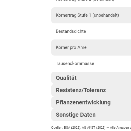
Hessen
Mecklenburg-Vorpommern
Kornertrag Stufe 1 (unbehandelt)
Diluvial-Nord-Standorte
Bestandsdichte
Niedersachsen
Höhenlagen Mitte/West
Körner pro Ähre
Lehmböden Nordwest
Tausendkornmasse
Lehmböden Südhannover
Qualität
Marsch
Resistenz/Toleranz
Sandböden Nordhannover
Qualitätsgruppe
Sandböden Nordwest
Pflanzenentwicklung
Blattseptoria
LSV-Rohproteingehalt
Nordrhein-Westfalen
Sonstige Daten
Reife
Ährenfusarium
Höhenlagen Mitte/West
LSV-Fallzahl
Quellen: BSA (2025), AG AKST (2025) —
Alle Angaben
EU-Sorte