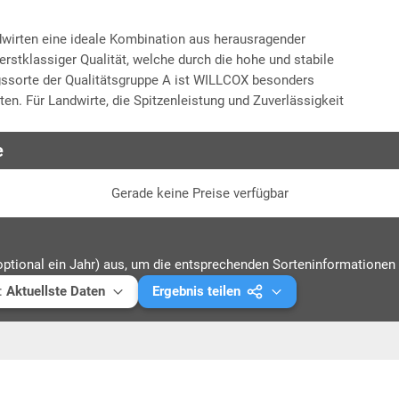
wirten eine ideale Kombination aus herausragender
erstklassiger Qualität, welche durch die hohe und stabile
agssorte der Qualitätsgruppe A ist WILLCOX besonders
en. Für Landwirte, die Spitzenleistung und Zuverlässigkeit
e
Gerade keine Preise verfügbar
optional ein Jahr) aus, um die entsprechenden Sorteninformationen 
:
Aktuellste Daten
Ergebnis teilen
ellste Daten
Mail versenden
5
Link kopieren
4
PDF drucken