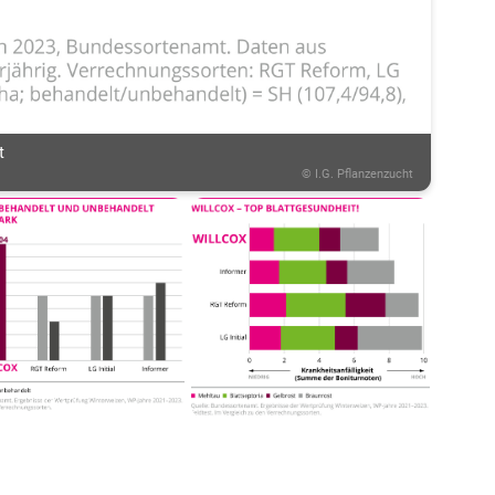
Sac
Wes
Thü
Öst
t
Bra
©
I.G. Pflanzenzucht
Wes
Köln