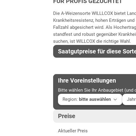
FÜR PROFIS GEZÜCHTET
Die A-Weizensorte WILLLCOX bietet Land
Krankheitsresistenz, hohen Erträgen und 
Fallzahl abgesichert wird. Als Hochertr
standfest und robust gegenüber Krankheit
suchen, ist WILLCOX die richtige Wahl.
Saatgutpreise für diese Sort
Ihre Voreinstellungen
Bitte wählen Sie Ihr Anbaugebiet (und 
Region
:
bitte auswählen
Jahr
Baden-Württemberg
Aktu
Preise
Fränkische Platten
202
Aktueller Preis
Höhenlagen Südwest
202