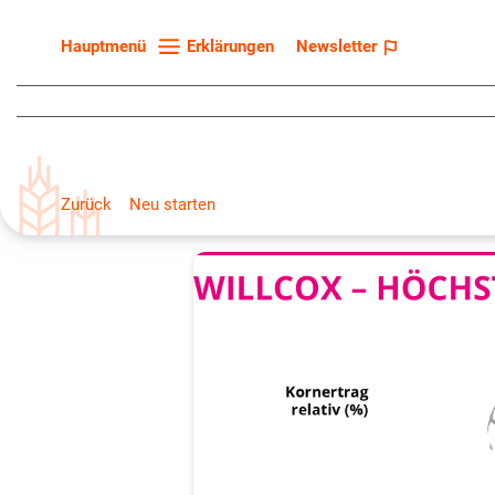
Erklärungen
Newsletter
Hauptmenü
Startseite
Sortenliste
Fruchtarten
Zurück
Neu starten
Züchter
Erklärungen
Newsletter