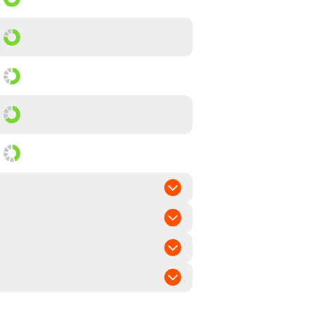
A
mittel