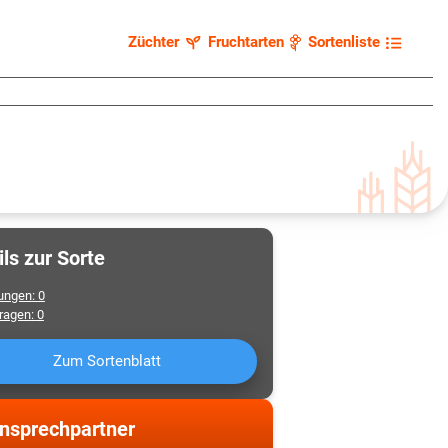
Züchter
Fruchtarten
Sortenliste
ils zur Sorte
ungen
:
0
fragen
:
0
Zum Sortenblatt
Ansprechpartner