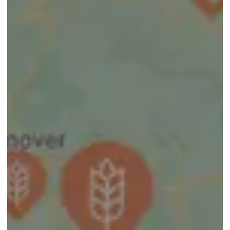
RGT Prefixx
RGT Dakapo
Saludo
RGT Dello
Smartboxx
RGT Depot
Volumixx
RGT Kilimanjaro
RGT Konzert
RGT Kreation
RGT Kreuzer
RGT Pacteo
RGT Reform