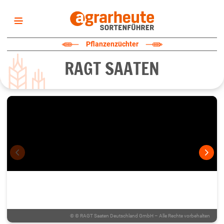
Startseite
Pflanzenzüchter
Sortenliste
RAGT SAATEN
Fruchtarten
Züchter
Erklärungen
Newsletter
©
© RAGT Saaten Deutschland GmbH – Alle Rechte vorbehalten