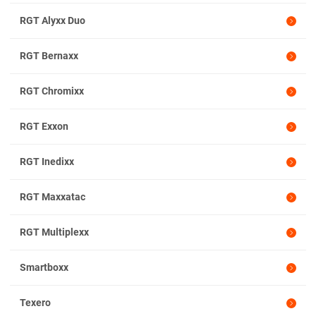
Mitte + Südl. Sachsen-Anhalt
RGT Alyxx Duo
Nördl. Sachsen-Anhalt, Westl. Brandenburg
Nördl. Sachsen-Anhalt, Westl. Brandenburg
RGT Bernaxx
Brandenburg
RGT Chromixx
Brandenburg
Mecklenburg-Vorpommern
RGT Exxon
Mecklenburg-Vorpommern
RGT Inedixx
RGT Maxxatac
RGT Multiplexx
Smartboxx
Texero