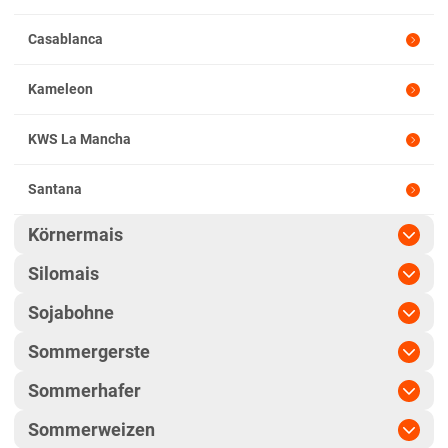
Casablanca
Kameleon
KWS La Mancha
Santana
Körnermais
Silomais
Amadeo
Sojabohne
Agrolupo
Amanatidis
Sommergerste
Axioma
Amadeo
Amaneon
Sommerhafer
KWS Aliciana
Tasso
Amaneon
Sommerweizen
Amarone
Flämingsgold
KWS Beckie